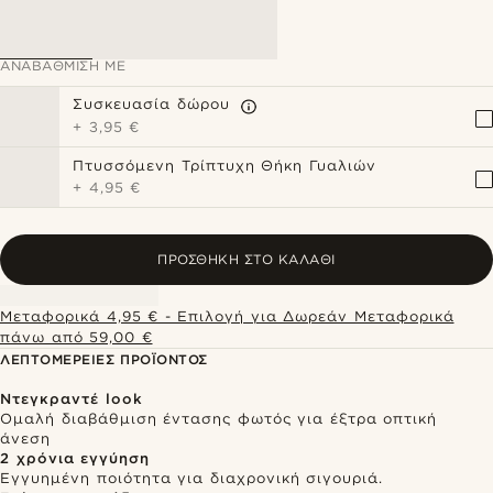
ΑΝΑΒΆΘΜΙΣΗ ΜΕ
Συσκευασία δώρου
+
3,95 €
Πτυσσόμενη Τρίπτυχη Θήκη Γυαλιών
+
4,95 €
ΠΡΟΣΘΉΚΗ ΣΤΟ ΚΑΛΆΘΙ
Μεταφορικά 4,95 € - Επιλογή για Δωρεάν Μεταφορικά
πάνω από 59,00 €
ΛΕΠΤΟΜΈΡΕΙΕΣ ΠΡΟΪΌΝΤΟΣ
Ντεγκραντέ look
Ομαλή διαβάθμιση έντασης φωτός για έξτρα οπτική
άνεση
2 χρόνια εγγύηση
Εγγυημένη ποιότητα για διαχρονική σιγουριά.