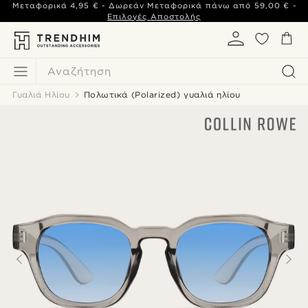
Μεταφορικά
4,95 €
- Δωρεάν Μεταφορικά πάνω από
59,00 €
-
Επιλογές Αποστολής
Αναζήτηση
Γυαλιά Ηλίου
Πολωτικά (Polarized) γυαλιά ηλίου