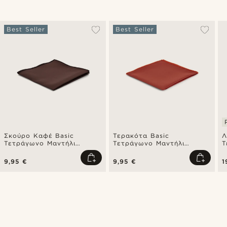
Best Seller
Best Seller
Σκούρο Καφέ Basic
Τερακότα Basic
Λ
Τετράγωνο Μαντήλι
Τετράγωνο Μαντήλι
Τ
Τσέπης
Τσέπης
Τ
9,95 €
9,95 €
1