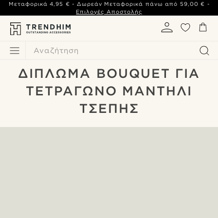
Μεταφορικά
4,95 €
- Δωρεάν Μεταφορικά πάνω από
59,00 €
-
Επιλογές Αποστολής
Αναζήτηση
ΔΊΠΛΩΜΑ BOUQUET ΓΙΑ
ΤΕΤΡΆΓΩΝΟ ΜΑΝΤΉΛΙ
ΤΣΈΠΗΣ