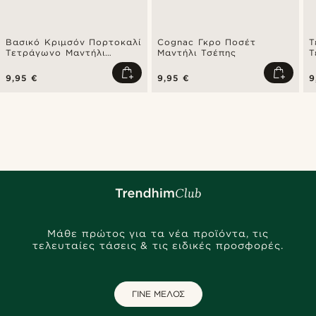
Βασικό Κριμσόν Πορτοκαλί
Cognac Γκρο Ποσέτ
Τ
Τετράγωνο Μαντήλι
Μαντήλι Τσέπης
Τ
Σακακιού
Τ
9,95 €
9,95 €
9
Μάθε πρώτος για τα νέα προϊόντα, τις
τελευταίες τάσεις & τις ειδικές προσφορές.
ΓΙΝΕ ΜΕΛΟΣ