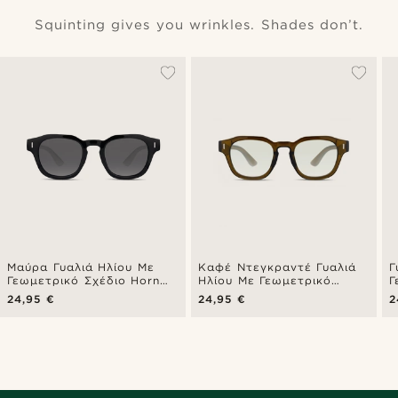
Squinting gives you wrinkles. Shades don’t.
Μαύρα Γυαλιά Ηλίου Με
Καφέ Ντεγκραντέ Γυαλιά
Γ
Γεωμετρικό Σχέδιο Horn
Ηλίου Με Γεωμετρικό
Γ
Rimmed
Σχέδιο Horn Rimmed
R
24,95 €
24,95 €
2
Σ
Ν