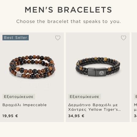
MEN'S BRACELETS
Choose the bracelet that speaks to you.
Best Seller
Εξατομίκευσε
Εξατομίκευσε
Βραχιόλι Impeccable
Δερμάτινο Βραχιόλι με
Μ
Χάντρες Yellow Tiger's
μ
Eye & Leather Icon
19,95 €
34,95 €
3