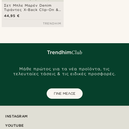
Σετ Μπλε Μαρέν Denim
Τιράντες X-Back Clip-On &
Προδεμένο Παπιγιόν
44,95 €
TRENDHIM
Μάθε πρώτος για τα νέα προϊόντα, τις
τελευταίες τάσεις & τις ειδικές προσφορές.
ΓΙΝΕ ΜΕΛΟΣ
INSTAGRAM
YOUTUBE