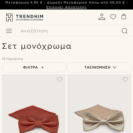
Μεταφορικά
4,95 €
- Δωρεάν Μεταφορικά πάνω από
59,00 €
-
Επιλογές Αποστολής
Αναζήτηση
Σετ μονόχρωμα
19 Προϊόντα
ΦΊΛΤΡΑ
ΤΑΞΙΝΌΜΗΣΗ
Δημοφιλέστερα
Πιο καινούρια
Φθηνότερα
Ακριβότερα