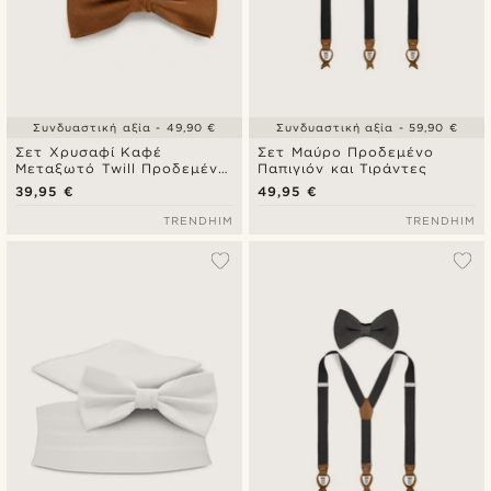
Συνδυαστική αξία - 49,90 €
Συνδυαστική αξία - 59,90 €
Σετ Χρυσαφί Καφέ
Σετ Μαύρο Προδεμένο
Μεταξωτό Twill Προδεμένο
Παπιγιόν και Τιράντες
Παπιγιόν & Τετράγωνο
39,95 €
49,95 €
Μαντήλι Τσέπης
TRENDHIM
TRENDHIM