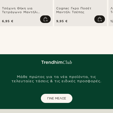
Τσόχινη Θήκη για
Cognac Γκρο Ποσέτ
Λ
Τετράγωνο Μαντήλι
Μαντήλι Τσέπης
Τ
Τσέπης
6,95 €
9,95 €
1
Μάθε πρώτος για τα νέα προϊόντα, τις
τελευταίες τάσεις & τις ειδικές προσφορές.
ΓΙΝΕ ΜΕΛΟΣ