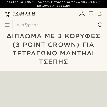
Μεταφορικά
4,95 €
- Δωρεάν Μεταφορικά πάνω από
59,00 €
-
Επιλογές Αποστολής
Αναζήτηση
ΔΊΠΛΩΜΑ ΜΕ 3 ΚΟΡΥΦΈΣ
(3 POINT CROWN) ΓΙΑ
ΤΕΤΡΆΓΩΝΟ ΜΑΝΤΉΛΙ
ΤΣΈΠΗΣ