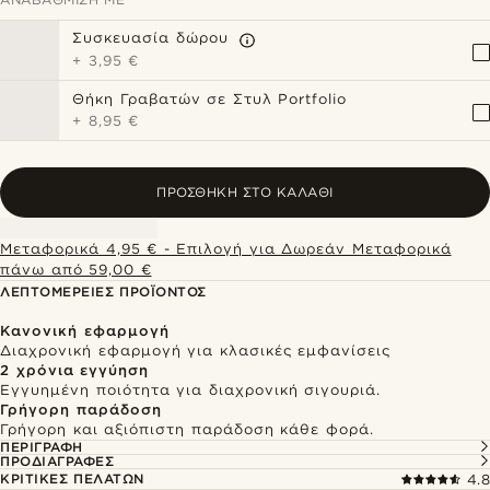
Συσκευασία δώρου
+
3,95 €
Θήκη Γραβατών σε Στυλ Portfolio
+
8,95 €
ΠΡΟΣΘΉΚΗ ΣΤΟ ΚΑΛΆΘΙ
Μεταφορικά 4,95 € - Επιλογή για Δωρεάν Μεταφορικά
πάνω από 59,00 €
ΛΕΠΤΟΜΈΡΕΙΕΣ ΠΡΟΪΌΝΤΟΣ
Κανονική εφαρμογή
Διαχρονική εφαρμογή για κλασικές εμφανίσεις
2 χρόνια εγγύηση
Εγγυημένη ποιότητα για διαχρονική σιγουριά.
Γρήγορη παράδοση
Γρήγορη και αξιόπιστη παράδοση κάθε φορά.
ΠΕΡΙΓΡΑΦΉ
ΠΡΟΔΙΑΓΡΑΦΈΣ
ΚΡΙΤΙΚΈΣ ΠΕΛΑΤΏΝ
4.8