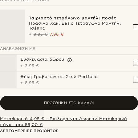
Ταιριαστό τετράγωνο μαντήλι ποσέτ
Πράσινο Χακί Basic Τετράγωνο Μαντήλι
Τσέπης
+
9,95 €
7,96 €
ΑΝΑΒΆΘΜΙΣΗ ΜΕ
Συσκευασία δώρου
+
3,95 €
Θήκη Γραβατών σε Στυλ Portfolio
+
8,95 €
ΠΡΟΣΘΉΚΗ ΣΤΟ ΚΑΛΆΘΙ
Μεταφορικά 4,95 € - Επιλογή για Δωρεάν Μεταφορικά
πάνω από 59,00 €
ΛΕΠΤΟΜΈΡΕΙΕΣ ΠΡΟΪΌΝΤΟΣ