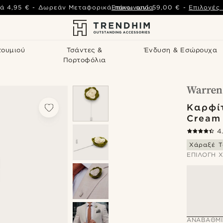
ά
4,95 €
-
Δωρεάν Μεταφορικά πάνω από
Επικοινωνία
59,00 €
-
Επιλογές
τουμιού
Τσάντες &
Ένδυση & Εσώρουχα
Πορτοφόλια
Καρφί
Cream 
4
Χάραξέ Τ
ΕΠΙΛΟΓΉ 
ΑΝΑΒΆΘΜΙ