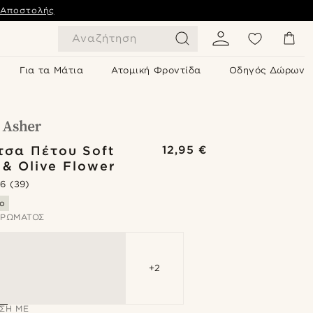
 Αποστολής
Αναζήτηση
Για τα Μάτια
Ατομική Φροντίδα
Οδηγός Δώρων
τσα Πέτου Soft
12,95 €
& Olive Flower
.6
(39)
ο
ΧΡΏΜΑΤΟΣ
+2
ΣΗ ΜΕ