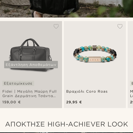
Εξάντληση Αποθεμάτων
Εξατομίκευσε
Fidei | Μεγάλη Μαύρη Full
Βραχιόλι Coro Roas
Μ
Grain Δερμάτινη Τσάντα
L
Weekend από Δέρμα
159,00 €
29,95 €
2
Κατσίκας
ΑΠΟΚΤΗΣΕ HIGH-ACHIEVER LOOK