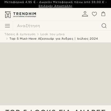
Μεταφορικά
4,95 €
- Δωρεάν Μεταφορικά πάνω από
59,00 €
-
Επιλογές Αποστολής
Αναζήτηση
Τάσεις & έμπνευση
Look του μήνα
Top 5 Must-Have Αξεσουάρ για Άνδρες | Ιούλιος 2024