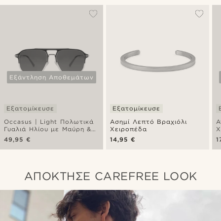
Εξάντληση Αποθεμάτων
Εξατομίκευσε
Εξατομίκευσε
Occasus | Light Πολωτικά
Ασημί Λεπτό Βραχιόλι
Α
Γυαλιά Ηλίου με Μαύρη &
Χειροπέδα
Χ
Διάφανη Διπλή Γέφυρα
49,95 €
14,95 €
1
ΑΠΟΚΤΗΣΕ CAREFREE LOOK