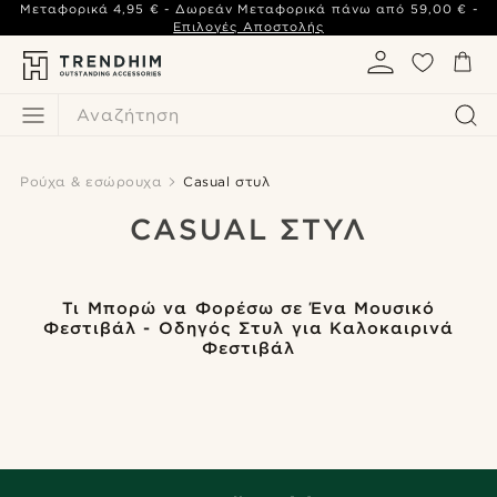
Μεταφορικά
4,95 €
- Δωρεάν Μεταφορικά πάνω από
59,00 €
-
Επιλογές Αποστολής
Αναζήτηση
Ρούχα & εσώρουχα
Casual στυλ
CASUAL ΣΤΥΛ
Τι Μπορώ να Φορέσω σε Ένα Μουσικό
Φεστιβάλ - Οδηγός Στυλ για Καλοκαιρινά
Φεστιβάλ