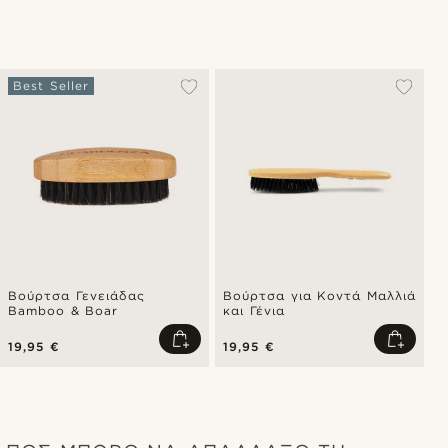
Best Seller
Βούρτσα Γενειάδας
Bούρτσα για Κοντά Μαλλιά
Bamboo & Boar
και Γένια
19,95 €
19,95 €