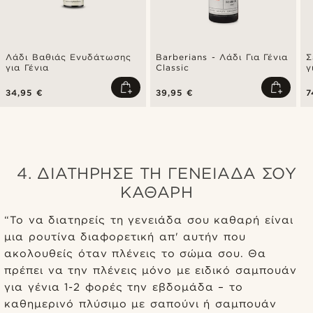
Λάδι Βαθιάς Ενυδάτωσης
Barberians - Λάδι Για Γένια
Σ
για Γένια
Classic
γ
34,95 €
39,95 €
7
4. ΔΙΑΤΉΡΗΣΕ ΤΗ ΓΕΝΕΙΆΔΑ ΣΟΥ
ΚΑΘΑΡΉ
“Το να διατηρείς τη γενειάδα σου καθαρή είναι
μια ρουτίνα διαφορετική απ' αυτήν που
ακολουθείς όταν πλένεις το σώμα σου. Θα
πρέπει να την πλένεις μόνο με ειδικό σαμπουάν
για γένια 1-2 φορές την εβδομάδα – το
καθημερινό πλύσιμο με σαπούνι ή σαμπουάν