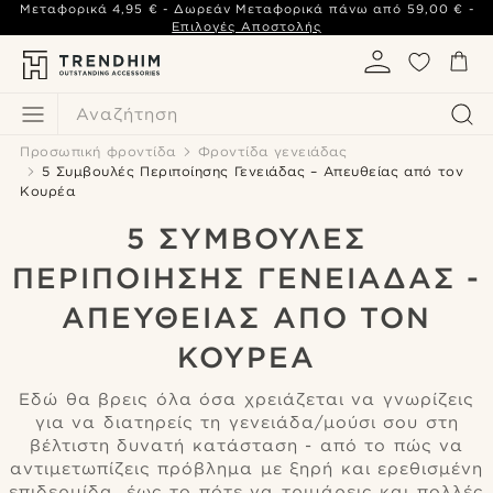
Μεταφορικά
4,95 €
- Δωρεάν Μεταφορικά πάνω από
59,00 €
-
Επιλογές Αποστολής
Αναζήτηση
Προσωπική φροντίδα
Φροντίδα γενειάδας
5 Συμβουλές Περιποίησης Γενειάδας – Απευθείας από τον
Κουρέα
5 ΣΥΜΒΟΥΛΈΣ
ΠΕΡΙΠΟΊΗΣΗΣ ΓΕΝΕΙΆΔΑΣ -
ΑΠΕΥΘΕΊΑΣ ΑΠΌ ΤΟΝ
ΚΟΥΡΈΑ
Εδώ θα βρεις όλα όσα χρειάζεται να γνωρίζεις
για να διατηρείς τη γενειάδα/μούσι σου στη
βέλτιστη δυνατή κατάσταση - από το πώς να
αντιμετωπίζεις πρόβλημα με ξηρή και ερεθισμένη
επιδερμίδα, έως το πότε να τριμάρεις και πολλές