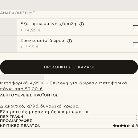
ΑΝΑΒΆΘΜΙΣΗ ΜΕ
Εξατομικευμένη χάραξη
+
14,95 €
Συσκευασία δώρου
+
3,95 €
ΠΡΟΣΘΉΚΗ ΣΤΟ ΚΑΛΆΘΙ
Μεταφορικά 4,95 € - Επιλογή για Δωρεάν Μεταφορικά
πάνω από 59,00 €
ΛΕΠΤΟΜΈΡΕΙΕΣ ΠΡΟΪΌΝΤΟΣ
Διακριτικό, αλλά δυναμικό χρώμα
Εξαιρετικός μηχανισμός κουμπώματος
ΠΕΡΙΓΡΑΦΉ
ΠΡΟΔΙΑΓΡΑΦΈΣ
ΚΡΙΤΙΚΈΣ ΠΕΛΑΤΏΝ
4.8