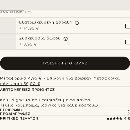
ΑΝΑΒΆΘΜΙΣΗ ΜΕ
Εξατομικευμένη χάραξη
+
14,95 €
Συσκευασία δώρου
+
3,95 €
ΠΡΟΣΘΉΚΗ ΣΤΟ ΚΑΛΆΘΙ
Μεταφορικά 4,95 € - Επιλογή για Δωρεάν Μεταφορικά
πάνω από 59,00 €
ΛΕΠΤΟΜΈΡΕΙΕΣ ΠΡΟΪΌΝΤΟΣ
Κομψό χρώμα που ταιριάζει με τα πάντα
Τέλειο κούμπωμα, ιδανικό για κάθε κοστούμι
ΠΕΡΙΓΡΑΦΉ
ΠΡΟΔΙΑΓΡΑΦΈΣ
ΚΡΙΤΙΚΈΣ ΠΕΛΑΤΏΝ
4.8