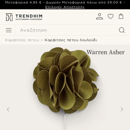
Μεταφορικά
4,95 €
- Δωρεάν Μεταφορικά πάνω από
59,00 €
-
Επιλογές Αποστολής
Αναζήτηση
Καρφίτσες πέτου
Καρφίτσες πέτου λουλούδι