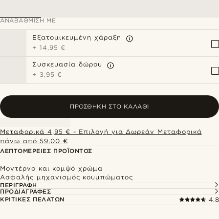
ΑΝΑΒΆΘΜΙΣΗ ΜΕ
Εξατομικευμένη χάραξη
+
14,95 €
Συσκευασία δώρου
+
3,95 €
ΠΡΟΣΘΉΚΗ ΣΤΟ ΚΑΛΆΘΙ
Μεταφορικά 4,95 € - Επιλογή για Δωρεάν Μεταφορικά
πάνω από 59,00 €
ΛΕΠΤΟΜΈΡΕΙΕΣ ΠΡΟΪΌΝΤΟΣ
Μοντέρνο και κομψό χρώμα
Ασφαλής μηχανισμός κουμπώματος
ΠΕΡΙΓΡΑΦΉ
ΠΡΟΔΙΑΓΡΑΦΈΣ
ΚΡΙΤΙΚΈΣ ΠΕΛΑΤΏΝ
4.8