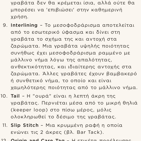
γραβάτα δεν θα κρέμεται ίσια, αλλά ούτε θα
μπορέσει να 'επιβιώσει' στην καθημερινή
χρήση.
Interlining
– To μεσοφοδράρισμα αποτελείται
από το εσωτερικό ύφασμα και δίνει στη
γραβάτα το σχήμα της και αντοχή στα
ζαρώματα. Μια γραβάτα υψηλής ποιότητας
συνήθως έχει μεσοφοδράρισμα ραμμένο με
μάλλινο νήμα λόγω της απαλότητας,
ανθεκτικότητας, και ιδιαίτερης αντοχής στα
ζαρώματα. Άλλες γραβάτες έχουν βαμβακερό
ή συνθετικό νήμα, το οποίο και είναι
χαμηλότερης ποιότητας από το μάλλινο νήμα.
Tail
– Η "ουρά" είναι η λεπτή άκρη της
γραβάτας. Περνιέται μέσα από το μικρή θηλιά
(keeper loop) στο πίσω μέρος, μόλις
ολοκληρωθεί το δέσιμο της γραβάτας.
Slip Stitch
– Μια κρυμμένη ραφή η οποία
ενώνει τις 2 άκρες (βλ. Bar Tack).
Origin and Care Tag
– Η ετικέτα προέλευσης