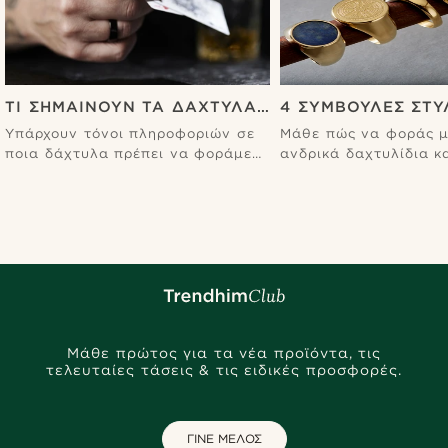
ΤΙ ΣΗΜΑΊΝΟΥΝ ΤΑ ΔΆΧΤΥΛΆ
4 ΣΥΜΒΟΥΛΈΣ ΣΤΥ
ΣΟΥ
ΑΝΔΡΙΚΆ ΔΑΧΤΥΛΊ
Υπάρχουν τόνοι πληροφοριών σε
Μάθε πώς να φοράς μ
ποια δάχτυλα πρέπει να φοράμε
ανδρικά δαχτυλίδια κ
δαχτυλίδια. Γι' αυτό
τα bestsellers για έμπ
δημιουργήσαμε αναλυτικό οδηγό.
Μάθε πρώτος για τα νέα προϊόντα, τις
τελευταίες τάσεις & τις ειδικές προσφορές.
ΓΙΝΕ ΜΕΛΟΣ