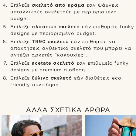
Επίλεξε
σκελετό από κράμα
έαν ψάχνεις
μεταλλικούς σκελετούς με περιορισμένο
budget.
Επίλεξε
πλαστικό σκελετό
εάν επιθυμείς funky
designs με περιορισμένο budget.
Επίλεξε
TR90 σκελετό
εάν επιθυμείς να
αποκτήσεις ανθεκτικό σκελετό που μπορεί να
αντέξει αρκετές "κακουχίες".
Επίλεξε
acetate σκελετό
εάν επιθυμείς funky
designs με premium αίσθηση.
Επίλεξε
ξύλινο σκελετό
εάν διαθέτεις eco-
friendly συνείδηση.
ΑΛΛΑ ΣΧΕΤΙΚΑ ΑΡΘΡΑ