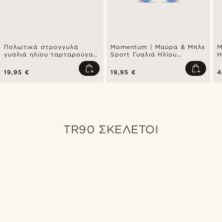
Πολωτικά στρογγυλά
Momentum | Μαύρα & Μπλε
Μ
γυαλιά ηλίου ταρταρούγα
Sport Γυαλιά Ηλίου
Η
με καφέ φακούς
Wraparound
19,95 €
19,95 €
4
TR90 ΣΚΕΛΕΤΟΊ