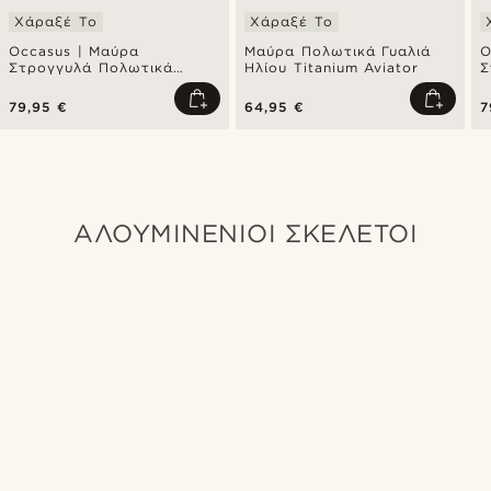
Χάραξέ Το
Χάραξέ Το
Occasus | Μαύρα
Μαύρα Πολωτικά Γυαλιά
O
Στρογγυλά Πολωτικά
Ηλίου Titanium Aviator
Σ
Γυαλιά Τιτανίου
Γ
79,95 €
64,95 €
7
ΑΛΟΥΜΙΝΈΝΙΟΙ ΣΚΕΛΕΤΟΊ