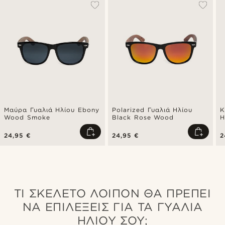
Μαύρα Γυαλιά Ηλίου Εbony
Polarized Γυαλιά Ηλίου
Κ
Wood Smoke
Black Rose Wood
Η
Μ
24,95 €
24,95 €
2
ΤΙ ΣΚΕΛΕΤΌ ΛΟΙΠΌΝ ΘΑ ΠΡΈΠΕΙ
ΝΑ ΕΠΙΛΈΞΕΙΣ ΓΙΑ ΤΑ ΓΥΑΛΙΆ
ΗΛΊΟΥ ΣΟΥ;