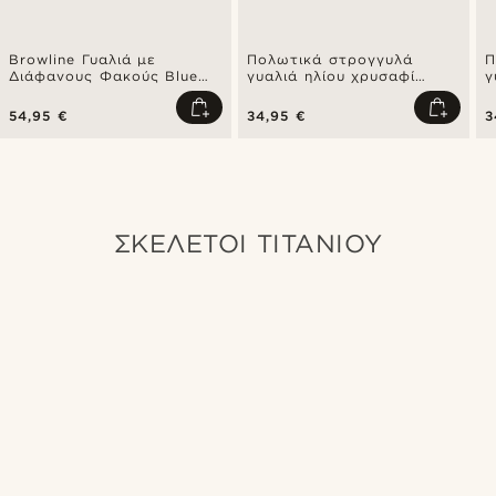
Browline Γυαλιά με
Πολωτικά στρογγυλά
Π
Διάφανους Φακούς Blue
γυαλιά ηλίου χρυσαφί
γ
Light Blocking
χειρουργικό ατσάλι με
χ
πράσινους φακούς
μ
54,95 €
34,95 €
3
ΣΚΕΛΕΤΟΊ ΤΙΤΑΝΊΟΥ