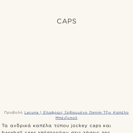
CAPS
Προβολή
Lacuna | Ελαφρώς Ξεβαμμένο Denim Τζιν Καπέλο
Μπέιζμπολ
Τα ανδρικά καπέλα τύπου jockey caps και
baseball caps επέστρεψαν στις τάσεις της