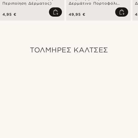
Περιποίηση Δέρματος)
Δερμάτινο Πορτοφόλι
Δ
California
C
4,95 €
49,95 €
4
ΤΟΛΜΗΡΕΣ ΚΑΛΤΣΕΣ