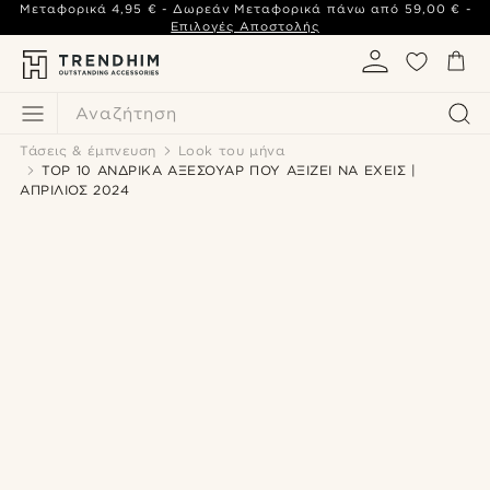
Μεταφορικά
4,95 €
- Δωρεάν Μεταφορικά πάνω από
59,00 €
-
Επιλογές Αποστολής
Αναζήτηση
Τάσεις & έμπνευση
Look του μήνα
TOP 10 ΑΝΔΡΙΚΑ ΑΞΕΣΟΥΑΡ ΠΟΥ ΑΞΙΖΕΙ ΝΑ ΕΧΕΙΣ |
ΑΠΡΙΛΙΟΣ 2024