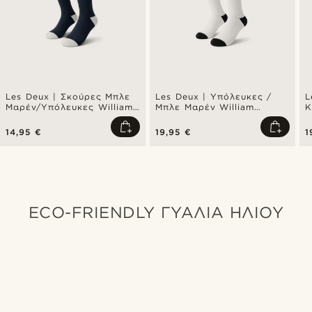
Les Deux | Σκούρες Μπλε
Les Deux | Υπόλευκες /
L
Μαρέν/Υπόλευκες William
Μπλε Μαρέν William
Κ
Κάλτσες 2-Pack
Κάλτσες 2-Pack
14,95 €
19,95 €
1
ECO-FRIENDLY ΓΥΑΛΙΑ ΗΛΙΟΥ