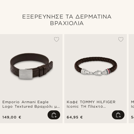
ΕΞΕΡΕΥΝΗΣΕ ΤΑ ΔΕΡΜΑΤΙΝΑ
ΒΡΑΧΙΟΛΙΑ
Emporio Armani Eagle
Καφέ TOMMY HILFIGER
Μ
Logo Textured Βραχιόλι με
Iconic TH Πλεκτό
I
Δερμάτινο Λουράκι
Δερμάτινο Βραχιόλι
Δ
149,00 €
64,95 €
5