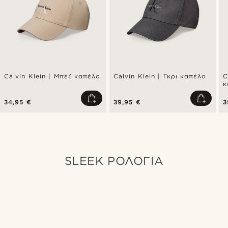
Calvin Klein | Μπεζ καπέλο
Calvin Klein | Γκρι καπέλο
C
κ
34,95 €
39,95 €
3
SLEEK ΡΟΛΟΓΙΑ