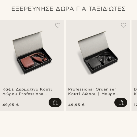
ΕΞΕΡΕΥΝΗΣΕ ΔΩΡΑ ΓΙΑ ΤΑΞΙΔΙΩΤΕΣ
Καφέ Δερμάτινο Κουτί
Professional Organiser
D
Δώρου Professional
Κουτί Δώρου | Μαύρο
Κ
Organiser
Δέρμα
Δ
49,95 €
49,95 €
1