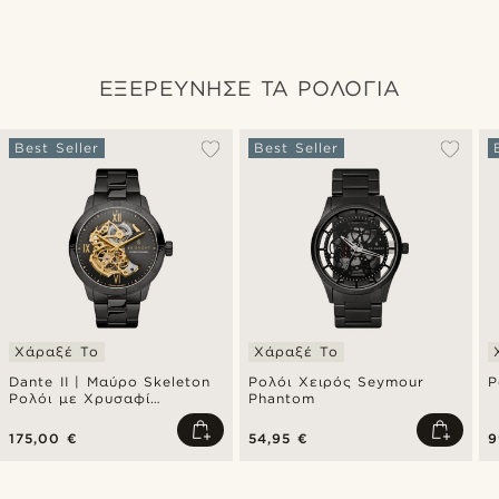
ΕΞΕΡΕΥΝΗΣΕ ΤΑ ΡΟΛΟΓΙΑ
Best Seller
Best Seller
Χάραξέ Το
Χάραξέ Το
Dante II | Μαύρο Skeleton
Ρολόι Χειρός Seymour
Ρ
Ρολόι με Χρυσαφί
Phantom
Μηχανισμό
175,00 €
54,95 €
9