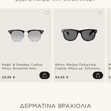
Καφέ & Smokey Γυαλιά
Retro Μαύρα Πολωτικά
M
Ηλίου Browline Από
Γυαλιά Ηλίου με Ξύλινους
&
Μπαμπού
Βραχίονες
24,95 €
54,95 €
2
ΔΕΡΜΑΤΙΝΑ ΒΡΑΧΙΟΛΙΑ