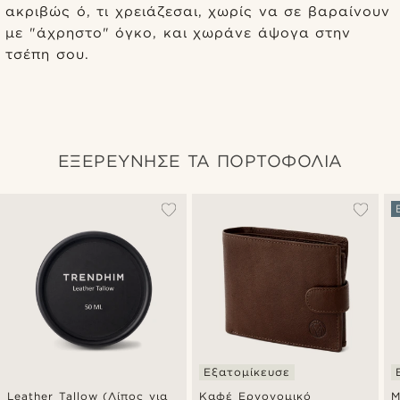
ακριβώς ό, τι χρειάζεσαι, χωρίς να σε βαραίνουν
με "άχρηστο" όγκο, και χωράνε άψογα στην
τσέπη σου.
ΕΞΕΡΕΥΝΗΣΕ ΤΑ ΠΟΡΤΟΦΟΛΙΑ
Εξατομίκευσε
Leather Tallow (Λίπος για
Καφέ Εργονομικό
Μ